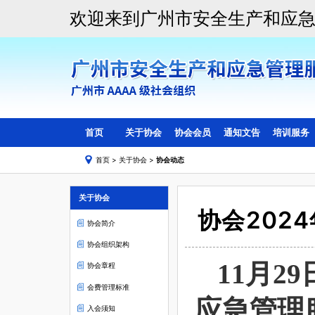
欢迎来到广州市安全生产和应
首页
关于协会
协会会员
通知文告
培训服务
首页
>
关于协会
>
协会动态
协会简介
会员目录
线上培训
协会组织架构
副会长会员单位
线下培训
关于协会
协会章程
理事会员单位
协会202
会费管理标准
一般单位会员
协会简介
入会须知
协会组织架构
协会动态
11月2
协会章程
会员活动
会费管理标准
应急管理
入会须知