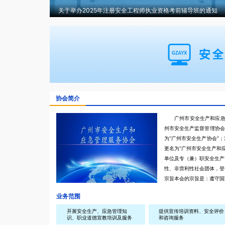
025年注册安全工程师执业资格考前辅导班的通知
关于举办20
协会简介
广州市安全生产和应急
州市安全生产监督管理协会”
为“广州市安全生产协会”；
更名为“广州市安全生产和
单位及专（兼）职安全生产
性、非营利性社会团体，登
宗旨本会的宗旨是：遵守国
值观，遵守社会道德风尚；
业务范围
强安全生产、应急管理教育
的方针政策和法律法规，积
开展安全生产、应急管理知
提供宣传培训资料、安全评价
识、职业道德宣教培训及服务
和咨询服务
和先进管理经验，促进企事