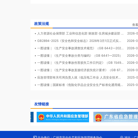
范化和科学化；为稳定社会
开展安全生产、应急管理知
料、安全评价和咨询服务，
律管理；承接政府职能转移
政策法规
查
• 人力资源社会保障部 工业和信息化部 财政部 住房城乡建设部 交通运输部 国家卫生健康委 应急管理部 市场监管总局 中华全国总工会 关于印发工伤预防五年行动计划（2026-2030年）的通知
2026-0
• GB2894-2025《安全色和安全标志》2026年3月1日正式实施！
2026-0
• 一图读懂｜《生产安全事故调查技术规范》（GB 6442—2025）
2026-0
• 一图读懂｜《生产安全事故分类与编码》（GB 6441—2025）
2026-0
• 一图读懂｜《生产安全事故伤害损失工作日判定》（GB 15499—2025）
2026-0
• 一图读懂｜《生产安全事故直接经济损失统计要求》（GB 6721—2025）
2026-0
• 应急管理部有关司局负责人就《低压电工作业 人员安全技术培训大纲和考核标准》等 6个培训大纲和考核标准答记者问
2025-0
• 一图读懂｜国家标准《危险化学品企业安全生产标准化通用规范》
2025-0
友情链接
主办单位：
广州市安全生产和应急管理服务协会
地址：
广