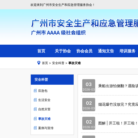
欢迎来到广州市安全生产和应急管理服务协会！
首页
关于协会
协会会员
通知文告
培训服务
首页
>
安全科普
>
事故灾难
协会简介
会员目录
线上培训
协会组织架构
副会长会员单位
线下培训
安全科普
协会章程
理事会员单位
03
乘船出游怕侧翻？遇险
会费管理标准
一般单位会员
2026-03
应急包
入会须知
生活安全
02
烟花爆竹没放完？究竟
协会动态
2026-03
自然灾害
会员活动
事故灾难
02
图解 | 开工啦！开工
2026-03
案例与宣传