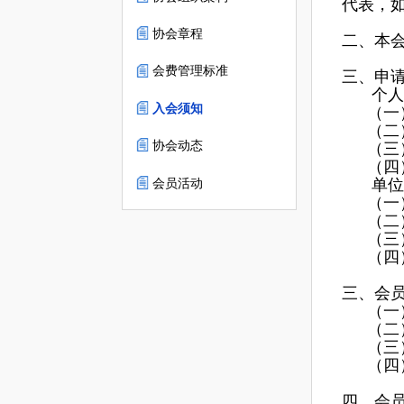
代表，
协会动态
协会章程
二、本
会员活动
会费管理标准
三、申
个人
入会须知
（一
（二
协会动态
（三
（四
会员活动
单位
（一
（二
（三
（四
三、会
（一
（二
（三
（四
四、会