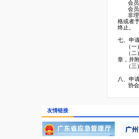
会员
会员
非理
格或者
终止。
七、申
（一
（二
章，并
（三
八、申
协会秘
友情链接