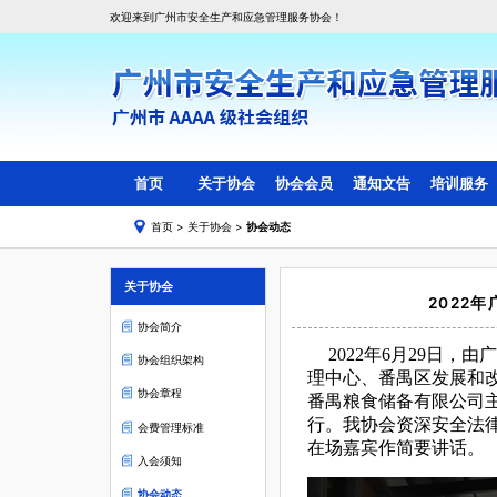
欢迎来到广州市安全生产和应急管理服务协会！
首页
关于协会
协会会员
通知文告
培训服务
首页
>
关于协会
>
协会动态
协会简介
会员目录
线上培训
协会组织架构
副会长会员单位
线下培训
关于协会
协会章程
理事会员单位
2022
会费管理标准
一般单位会员
协会简介
入会须知
2022年6月29日
协会组织架构
理中心、番禺区发展和
协会动态
协会章程
番禺粮食储备有限公司主
会员活动
行。我协会资深安全法
会费管理标准
在场嘉宾作简要讲话。
入会须知
协会动态